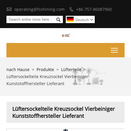

operating@fsshining.com
+86-757-86087960


Deutsch

Toggl
nach Hause
>
Produkte
>
Lüfterteile
>
Lüftersockelteile Kreuzsockel Vierbeiniger
Kunststoffhersteller Lieferant
Lüftersockelteile Kreuzsockel Vierbeiniger
Kunststoffhersteller Lieferant