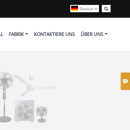

Deutsch

LL
FABRIK
KONTAKTIERE UNS
ÜBER UNS
