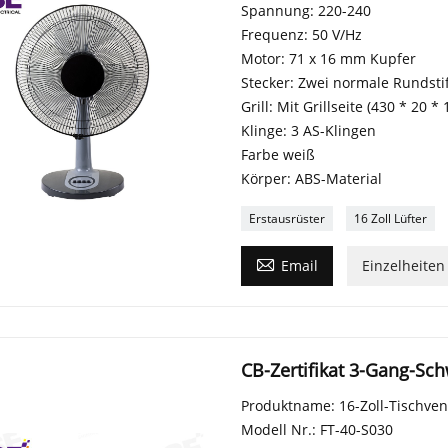
Spannung: 220-240
Frequenz: 50 V/Hz
Motor: 71 x 16 mm Kupfer
Stecker: Zwei normale Rundstift
Grill: Mit Grillseite (430 * 20 * 1
Klinge: 3 AS-Klingen
Farbe weiß
Körper: ABS-Material
Erstausrüster
16 Zoll Lüfter

Email
Einzelheiten
CB-Zertifikat 3-Gang-Sch
Produktname: 16-Zoll-Tischvent
Modell Nr.: FT-40-S030