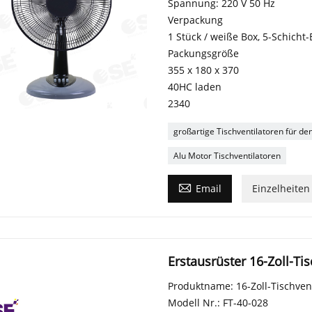
Spannung: 220 V 50 Hz
Verpackung
1 Stück / weiße Box, 5-Schicht-
Packungsgröße
355 x 180 x 370
40HC laden
2340
großartige Tischventilatoren für 
Alu Motor Tischventilatoren

Email
Einzelheiten
Erstausrüster 16-Zoll-Ti
Produktname: 16-Zoll-Tischvent
Modell Nr.: FT-40-028