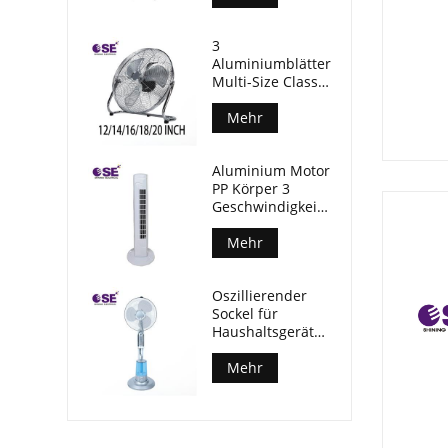
3
Aluminiumblätter
Multi-Size Classic
18-Zoll-Boden-
Industrieventilator
Mehr
Aluminium Motor
PP Körper 3
Geschwindigkeiten
Turmventilator
ohne Timer
Mehr
Oszillierender
Sockel für
Haushaltsgeräte,
16-Zoll-
stehender
Mehr
Nebelventilator