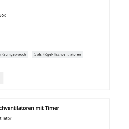
Box
den Raumgebrauch
5 als Flügel-Tischventilatoren
schventilatoren mit Timer
ilator