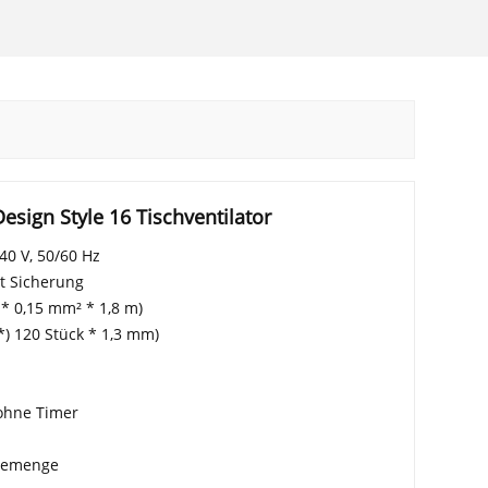
sign Style 16 Tischventilator
40 V, 50/60 Hz
t Sicherung
2 * 0,15 mm² * 1,8 m)
 *) 120 Stück * 1,3 mm)
 ohne Timer
ademenge