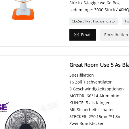
Stück / 5-lagige weiße Box,
Lademenge: 3000 Stück / 40H
CE-Zertifikat Tischventilator
Ti

Email
Einzelheiten
Great Room Use 5 As Bla
Spezifikation
16 Zoll Tischventilator
3 Geschwindigkeitsoptionen
MOTOR: 66*14 Aluminium
KLINGE: 5 als Klingen
Mit Sicherheitsschalter
STECKER: 2*0,15mm²*1,8m
Zwei Rundstecker