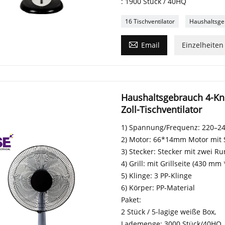
: 1900 Stück / 40HQ
16 Tischventilator
Haushaltsger

Email
Einzelheiten
Haushaltsgebrauch 4-Kno
Zoll-Tischventilator
1) Spannung/Frequenz: 220–240
2) Motor: 66*14mm Motor mit 
3) Stecker: Stecker mit zwei Ru
4) Grill: mit Grillseite (430 mm
5) Klinge: 3 PP-Klinge
6) Körper: PP-Material
Paket:
2 Stück / 5-lagige weiße Box,
Lademenge: 3000 Stück/40HQ