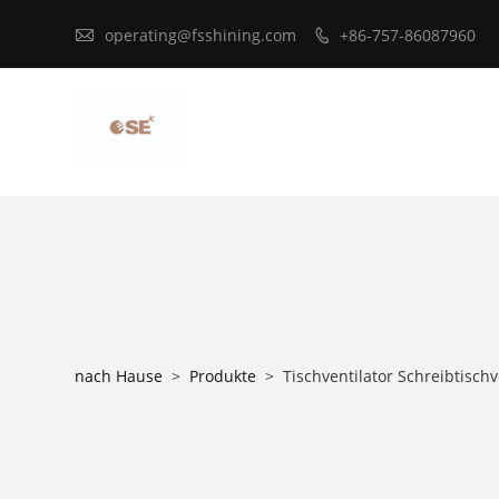

operating@fsshining.com
+86-757-86087960

nach Hause
>
Produkte
>
Tischventilator Schreibtischv