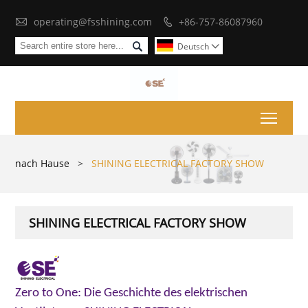

operating@fsshining.com
+86-757-86087960


Deutsch

Toggl
nach Hause
>
SHINING ELECTRICAL FACTORY SHOW
SHINING ELECTRICAL FACTORY SHOW
Zero to One: Die Geschichte des elektrischen