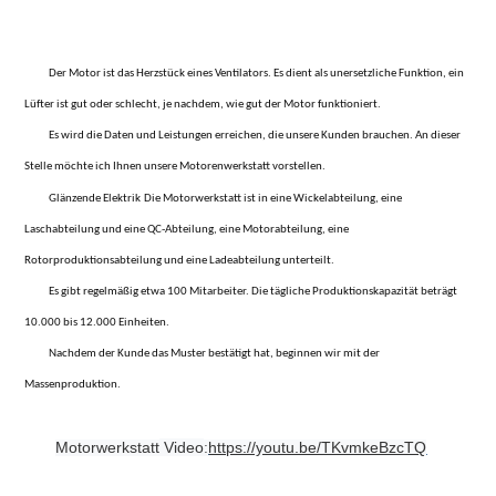
Der Motor ist das Herzstück eines Ventilators. Es dient als unersetzliche Funktion, ein
Lüfter ist gut oder schlecht, je nachdem, wie gut der Motor funktioniert.
Es wird die Daten und Leistungen erreichen, die unsere Kunden brauchen. An dieser
Stelle möchte ich Ihnen unsere Motorenwerkstatt vorstellen.
Glänzende Elektrik
Die Motorwerkstatt ist in eine Wickelabteilung, eine
Laschabteilung und eine QC-Abteilung, eine Motorabteilung, eine
Rotorproduktionsabteilung und eine Ladeabteilung unterteilt.
Es gibt regelmäßig etwa 100 Mitarbeiter. Die tägliche Produktionskapazität beträgt
10.000 bis 12.000 Einheiten.
Nachdem der Kunde das Muster bestätigt hat, beginnen wir mit der
Massenproduktion.
Motorwerkstatt
Video
https://youtu.be/TKvmkeBzcTQ
: