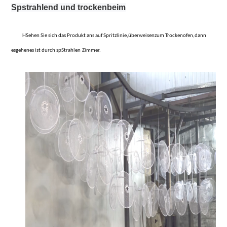
Sp
strahlend und trocken
beim
H
Sehen Sie sich das Produkt an
s
auf Spritzlinie,
überweisen
zum Trockenofen,
dann
es
gehen
es ist
durch s
p
Strahlen
Zimmer
.