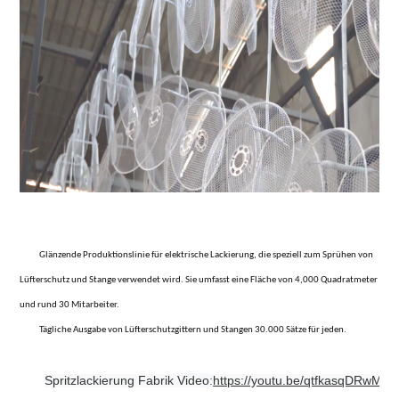
Glänzende Produktionslinie für elektrische Lackierung, die speziell zum Sprühen von
Lüfterschutz und Stange verwendet wird. Sie umfasst eine Fläche von 4
,
000 Quadratmeter
und rund 30 Mitarbeiter.
Tägliche Ausgabe von Lüfterschutzgittern und Stangen 30.000 Sätze für jeden.
Spritzlackierung
Fabrik
Video
https://youtu.be/qtfkasqDRwM
: