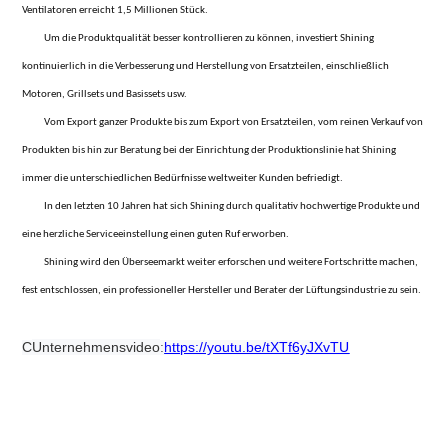
Ventilatoren erreicht 1,5 Millionen Stück.
Um die Produktqualität besser kontrollieren zu können, investiert Shining
kontinuierlich in die Verbesserung und Herstellung von Ersatzteilen, einschließlich
Motoren, Grillsets und Basissets usw.
Vom Export ganzer Produkte bis zum Export von Ersatzteilen, vom reinen Verkauf von
Produkten bis hin zur Beratung bei der Einrichtung der Produktionslinie hat Shining
immer die unterschiedlichen Bedürfnisse weltweiter Kunden befriedigt.
In den letzten 10 Jahren hat sich Shining durch qualitativ hochwertige Produkte und
eine herzliche Serviceeinstellung einen guten Ruf erworben.
Shining wird den Überseemarkt weiter erforschen und weitere Fortschritte machen,
fest entschlossen, ein professioneller Hersteller und Berater der Lüftungsindustrie zu sein.
C
Unternehmensvideo
https://youtu.be/tXTf6yJXvTU
: