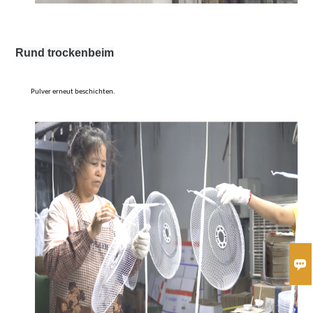
R
und
trocken
beim
Pulver erneut beschichten.
