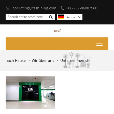

operating@fsshining.com
+86-757-86087960


Deutsch

Toggl
nach Hause
>
Wir über uns
>
Unternehmen stil