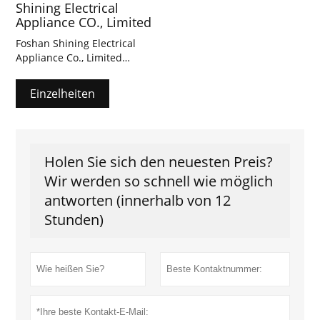
Shining Electrical
Appliance CO., Limited
Foshan Shining Electrical
Appliance Co., Limited
wurde im September 2008
gegründet und stellt
Einzelheiten
zuverlässige und langlebige
elektrische Ventilatoren,
hochwertige
Standventilatoren,
Nebelventilatoren,
Holen Sie sich den neuesten Preis?
Tischventilatoren,
Wir werden so schnell wie möglich
Wandventilatoren,
antworten (innerhalb von 12
Kastenventilatoren,
Abluftventilatoren,
Stunden)
Deckenventilatoren usw. her
.