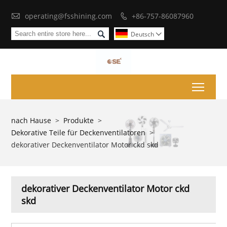

operating@fsshining.com
+86-757-86087960


Deutsch

Toggl
nach Hause
>
Produkte
>
Dekorative Teile für Deckenventilatoren
>
dekorativer Deckenventilator Motor ckd skd
dekorativer Deckenventilator Motor ckd
skd