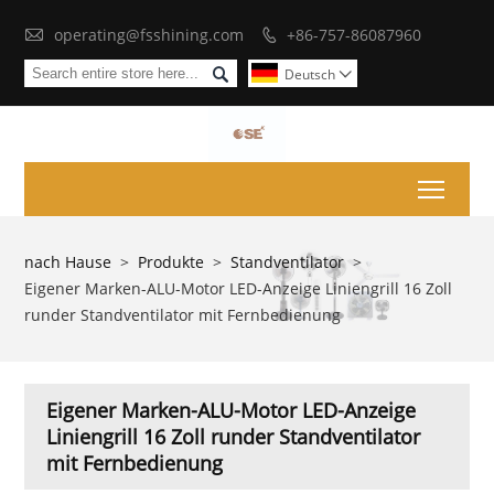

operating@fsshining.com
+86-757-86087960


Deutsch

Toggl
nach Hause
>
Produkte
>
Standventilator
>
Eigener Marken-ALU-Motor LED-Anzeige Liniengrill 16 Zoll
runder Standventilator mit Fernbedienung
Eigener Marken-ALU-Motor LED-Anzeige
Liniengrill 16 Zoll runder Standventilator
mit Fernbedienung