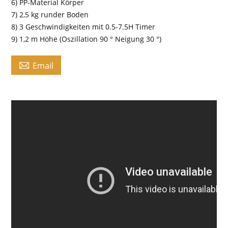
6) PP-Material Körper
7) 2,5 kg runder Boden
8) 3 Geschwindigkeiten mit 0.5-7.5H Timer
9) 1,2 m Höhe (Oszillation 90 ° Neigung 30 °)

Email