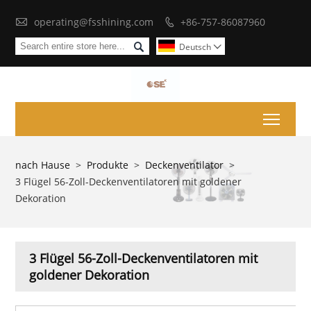

operating@fsshining.com
+86-757-86087960


Deutsch

Toggl
nach Hause
>
Produkte
>
Deckenventilator
>
3 Flügel 56-Zoll-Deckenventilatoren mit goldener
Dekoration
3 Flügel 56-Zoll-Deckenventilatoren mit
goldener Dekoration